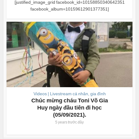
[justified_image_grid facebook_id=10158850340642351
facebook_album=10159612901377351]
Videos | Livestream cá nhân, gia đình
Chúc mừng cháu Toni Võ Gia
Huy ngày đầu tiên đi học
(05/09/2021).
5 years trước đây