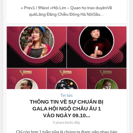
« Prev1 / 9Next »Hội Lim – Quan họ trao duyênVề
quêLãng Đãng Chiều Đông Hà NộiSầu...
Tin tức
THÔNG TIN VỀ SỰ CHUẨN BỊ
GALA HỘI NGỘ CHÂU ÂU 1
VÀO NGÀY 09.10...
5 years trước đây
Chỉ còn hơn 1 tuần nữa là chúng ta được gặp nhau hàn